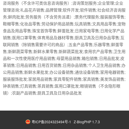
咨询服务（不含许可类信息咨询服务）;咨询策划服务;企业管理;企业
管理咨询;礼品花卉销售;品牌管理;软件开发;软件销售;社会经济咨询服
务;鲜肉批发;劳务服务（不含劳务派遣）;票务代理服务;服装服饰零售;
鞋帽零售;化妆品零售;劳动保护用品销售;玩具销售;文具用品零售;宠物
食品及用品零售;珠宝首饰零售;鲜蛋批发;日用家电零售;日用化学产品
销售;医用口罩零售;体育用品及器材零售;厨具卫具及日用杂品零售;互
联网销售（除销售需要许可的商品）;五金产品零售;乐器零售;鲜蛋零
售;新鲜蔬菜零售;新鲜水果零售;新鲜蔬菜批发;食用农产品零售;卫生用
品和一次性使用医疗用品销售;母婴用品销售;箱包销售;日用品批发;皮
革销售;日用品销售;日用百货销售;日用杂品销售;个人卫生用品销售;办
公用品销售;新鲜水果批发;办公设备销售;通信设备销售;家用电器销售;
服装服饰批发;家居用品销售;家具零配件销售;家具销售;美发饰品销售;
钟表销售;灯具销售;茶具销售;医用口罩批发;眼镜销售（不含隐形眼
镜）;农副产品销售;厨具卫具及日用杂品批发
粤ICP备2024323494号-1
Z-BlogPHP 1.7.3